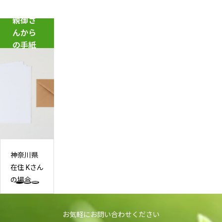
校
休
と
の
み
親御さ
は？
原
の
んから
学
因
過
の手紙
校
に
ご
に
な
し
行
る
方
き
「朝
【後
た
起
編】
く
き
な
ら
い
れ
本
神奈川県
な
当
在住 Kさん
い」
の
の場合
子
理
ど
由
も
と
お気軽にお問い合わせください
へ
親