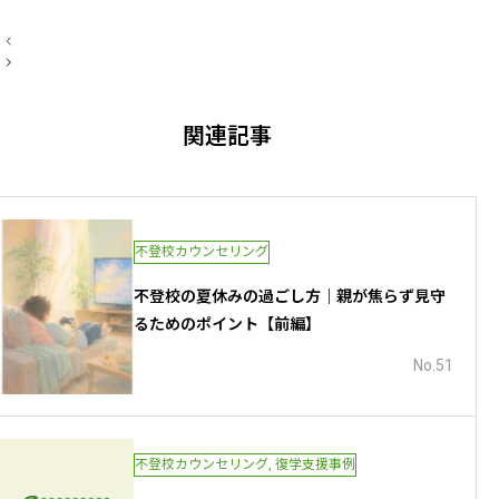
と復学を目指した具体的なアドバイス
投
を行っています。私自身、家庭教育の
稿
ナ
重要性を痛感しており、単なる解決策
ビ
ゲ
の提示だけでなく、親御さんの心が少
ー
関連記事
シ
しでも軽くなるようなサポートを大切
ョ
ン
にしています。一人で抱え込まず、ま
ずは一歩、一緒に踏み出してみません
か。
不登校カウンセリング
不登校の夏休みの過ごし方｜親が焦らず見守
るためのポイント【前編】
No.51
不登校カウンセリング
,
復学支援事例