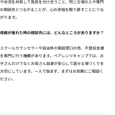
や状況を共有して負担を分け合うこと、同じ立場の人や専門
の相談先とつながることが、心の余裕を取り戻すことにつな
がります。
母親が疲れた時の相談先には、どんなところがありますか？
スクールカウンセラーや自治体の相談窓口の他、不登校支援
①「全部自分のせい」と背負い込んでしまう
を専門に行う機関があります。ペアレンツキャンプでは、お
②なぜ一人で対応を背負ってしまいやすいのか
③気を張り続けることが心身を消耗させる
子さんだけでなくお母さん自身が安心して話せる場づくりを
④自分の時間がなくなることの本当の影響
大切にしています。一人で悩まず、まずはお気軽にご相談く
⑤頑張りを認めてもらえないことのつらさ
よくある質問
ださい。