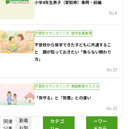
小学4年生男子（愛知県）事例・前編
No.8
不登校カウンセリング
,
復学支援事例
不登校から復学できた子どもに共通するこ
と 親が知っておきたい「焦らない関わり
方」
No.29
不登校カウンセリング
,
家庭教育のススメ
「見守る」と「放置」との違い
No.32
関連キ
新着
カテゴ
ーワー
関連
お知
リー
ドから
記事