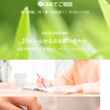
LINEでご相談
の
が
親
で
受付時間：月〜金（祝日除く）10:00〜17:00
の
き
対
る
応
対
初回電話相談無料
と
応
メールからのお問い合わせ
進
【前
路
編】
初回1時間無料の電話カウンセリングもあります。
の
選
択
肢
ペアレンツキャンプの考え