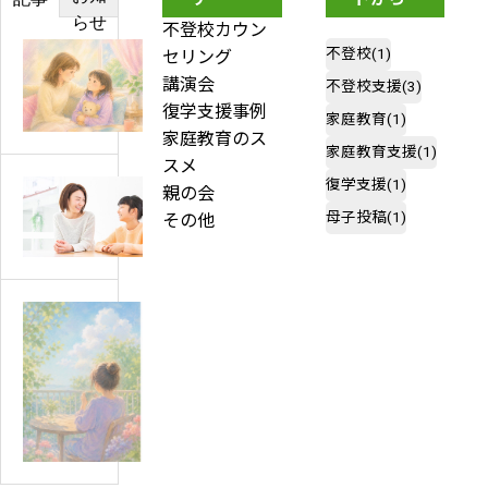
らせ
探す
不登校カウン
不登校
(1)
セリング
【専
講演会
不登校支援
(3)
門
復学支援事例
家庭教育
(1)
家
家庭教育のス
家庭教育支援
(1)
が
スメ
解
復学支援
(1)
親の会
起
説】
母子投稿
(1)
その他
立
小
性
学
調
生
節
の
障
不
害
不
登
と
登
校
は？
校
の
不
の
原
登
夏
因