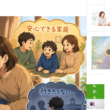
不登校
不登校の夏休みの過ごし方【後編】
らず見
親
御
さ
ん
か
ら
の