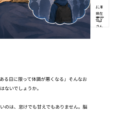
手
紙
兵庫
県在
住 Y
さん
の場
合
る日に限って体調が悪くなる」――そんなお
はないでしょうか。
いのは、怠けでも甘えでもありません。脳