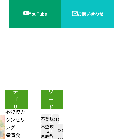
YouTube
お問い合わせ
内
運営会社
ブログ
書籍紹介
関
連
キ
カ
ー
テ
ワ
ゴ
ー
リ
ド
家族会議とは？不登校の子どもと信
不登校カ
ー
か
頼関係を深める進め方・成功のコツ
不登校
(1)
ウンセリ
ら
【専
を解説
不登校
ング
探
(3)
門
支援
講演会
家庭教
す
家