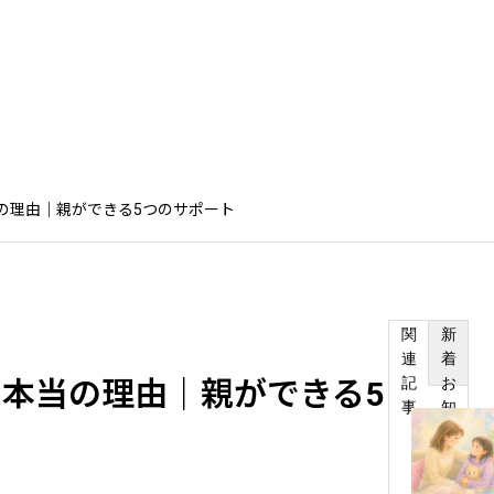
の考え
家族会議メソッド
支援の流れ
親御さんからの手紙
料金案
の理由｜親ができる5つのサポート
関
新
連
着
記
お
本当の理由｜親ができる5
不登校の原因
事
知
い」子どもへ
ら
択肢
せ