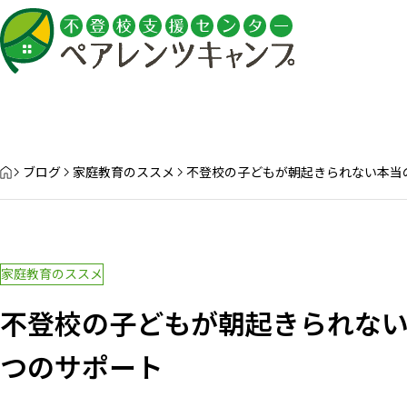
トップ
ペアレンツキャンプ
HOME
ブログ
家庭教育のススメ
不登校の子どもが朝起きられない本当
家庭教育のススメ
不登校の子どもが朝起きられない
起立性調節障害とは？
になる「朝起きられな
【専門家が解説】小学生の不登校の
つのサポート
の親の対応と進路の選
原因とは？学校に行きたくない本当
の理由と親ができる対応【前編】