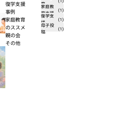
(1)
復学支援
育
家庭教
が
(1)
事例
育支援
解
復学支
起
(1)
家庭教育
の夏休みの過ごし方｜親が焦
援
説】
母子投
立
のススメ
(1)
守るためのポイント【前編】
小
稿
性
親の会
学
調
その他
生
節
の
障
不
不
害
登
登
と
校
校
は？
の
の
不
原
夏
登
因
休
校
と
み
の
は？
の
原
学
過
因
校
ご
に
に