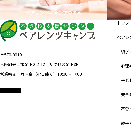
ペアレンツキャンプの考え
トップ
ペアレ
復学
〒570-0019
大阪府守口市金下2-2-12 サクセス金下3F
心理
営業時間：月～金（祝日除く）10:00〜17:00
子ど
安全
不登
親子