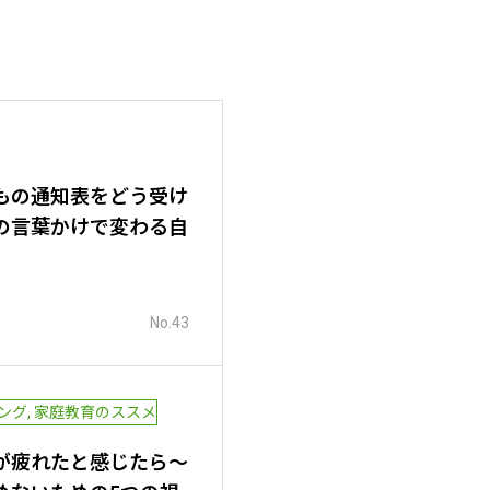
の夏休みの過ごし方｜親が焦
守るためのポイント【前編】
もの通知表をどう受け
の言葉かけで変わる自
No.43
ング
,
家庭教育のススメ
が疲れたと感じたら～