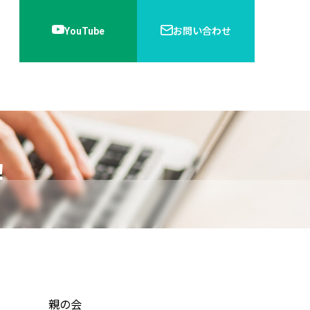
YouTube
お問い合わせ
内
運営会社
ブログ
書籍紹介
！
家族会議とは？不登校の子どもと信
頼関係を深める進め方・成功のコツ
を解説
親の会