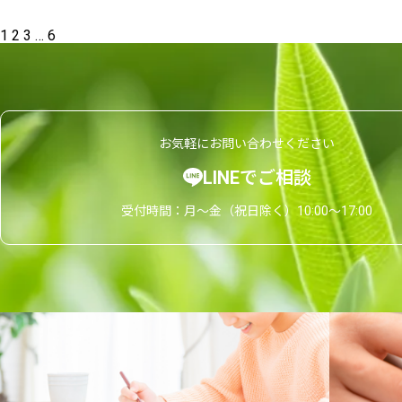
投
1
2
3
…
6
稿
の
ペ
ー
ジ
送
り
お気軽にお問い合わせください
LINEでご相談
受付時間：月〜金（祝日除く）10:00〜17:00