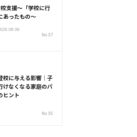
登校支援～「学校に行
にあったもの～
026.08.06
No.37
登校に与える影響｜子
行けなくなる家庭のパ
のヒント
No.35