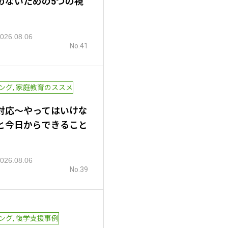
めないための5つの視
026.08.06
No.41
ング
,
家庭教育のススメ
対応～やってはいけな
と今日からできること
026.08.06
No.39
ング
,
復学支援事例