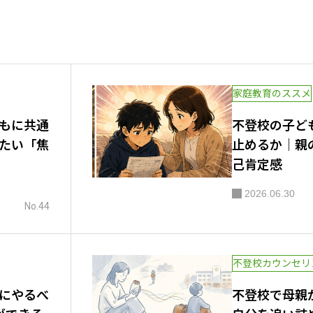
不登校
不登校の夏休みの過ごし方【後編】
らず見
家庭教育のススメ
もに共通
不登校の子ど
たい「焦
止めるか｜親
己肯定感
2026.06.30
No.44
不登校カウンセリ
にやるべ
不登校で母親