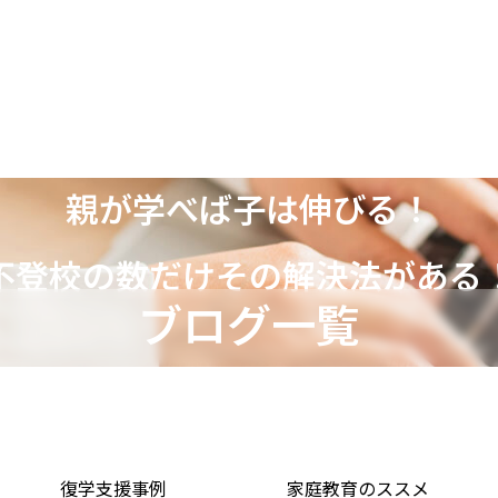
の考え
家族会議メソッド
支援の流れ
親御さんからの手紙
料金案
親が学べば子は伸びる！
不登校の数だけその解決法がある
ブログ一覧
不登校の原因
い」子どもへ
択肢
復学支援事例
家庭教育のススメ