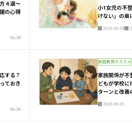
方４選～
小1女児の不
援の心得
けない」の奥
2026.06.09
2
No.38
家庭教育のススメ
応する？
家族関係が不
っておき
どもが学校に
ターンと改善
2026.06.09
No.36