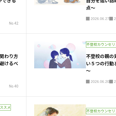
ができる
自分を追い詰
点～
2026.06.27
2
No.42
不登校カウンセリ
関わり方
不登校の親の
避けるべ
い５つの行動
～
2026.06.20
2
No.40
ススメ
不登校カウンセリ