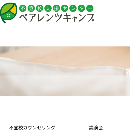
トップ
ペアレンツキャンプ
起立性調節障害とは？
になる「朝起きられな
【専門家が解説】小学生の不登校の
の親の対応と進路の選
原因とは？学校に行きたくない本当
の理由と親ができる対応【前編】
不登校カウンセリング
講演会