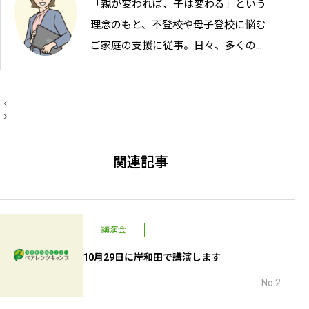
「親が変われば、子は変わる」という
理念のもと、不登校や母子登校に悩む
ご家庭の支援に従事。日々、多くの親
御さんと二人三脚で、お子さんの自立
と復学を目指した具体的なアドバイス
①「なぜ行けないの」より「最近どんなこと好
投
を行っています。私自身、家庭教育の
稿
き？」
ナ
②「共感」は同意ではない。味方であることを示
重要性を痛感しており、単なる解決策
ビ
技術
ゲ
の提示だけでなく、親御さんの心が少
③「回復」はまっすぐじゃない。後退の日を恐れ
ー
関連記事
い
シ
しでも軽くなるようなサポートを大切
ョ
④保護者自身が「「整う」ことが最大の支援
ン
にしています。一人で抱え込まず、ま
まとめ 不登校の子どもへの関わり方4つ
ずは一歩、一緒に踏み出してみません
講演会
か。
10月29日に岸和田で講演します
No.2