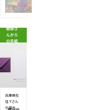
は？
校
の
不
の
原
登
夏
因
校
休
と
の
み
親御さ
は？
原
の
んから
学
因
過
の手紙
校
に
ご
に
な
し
行
る
方
き
「朝
【後
た
起
編】
く
き
な
ら
い
れ
本
兵庫県在
な
当
住 Yさん
い」
の
の場合
子
理