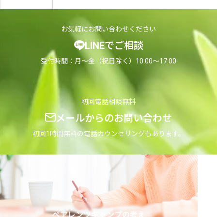
ど
由
も
と
お気軽にお問い合わせください
へ
親
LINEでご相談
の
が
親
で
受付時間：月〜金（祝日除く）10:00〜17:00
の
き
対
る
応
対
初回電話相談無料
と
応
メールからのお問い合わせ
進
【前
路
編】
初回1時間無料の電話カウンセリングもあります。
の
選
択
肢
ペアレンツキャンプの考え