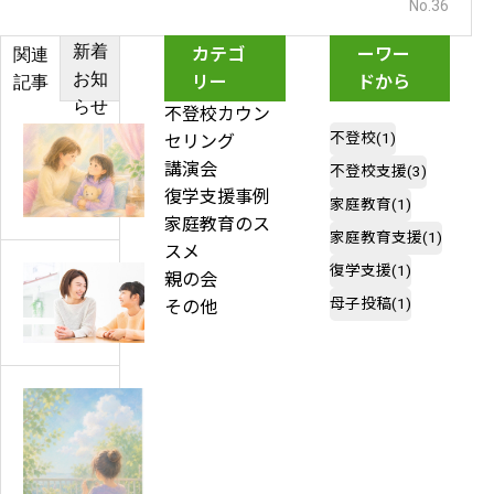
No.36
関連キ
新着
カテゴ
ーワー
関連
お知
リー
ドから
記事
らせ
探す
不登校カウン
不登校
(1)
セリング
【専
講演会
不登校支援
(3)
門
復学支援事例
家庭教育
(1)
家
家庭教育のス
家庭教育支援
(1)
が
スメ
解
復学支援
(1)
親の会
起
説】
母子投稿
(1)
その他
立
小
性
学
調
生
節
の
障
不
害
不
登
と
登
校